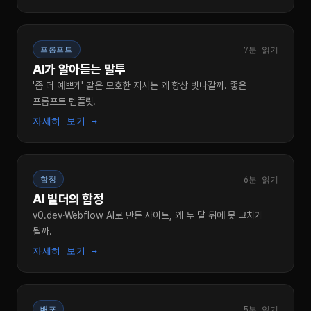
7분 읽기
프롬프트
AI가 알아듣는 말투
'좀 더 예쁘게' 같은 모호한 지시는 왜 항상 빗나갈까. 좋은
프롬프트 템플릿.
자세히 보기 →
6분 읽기
함정
AI 빌더의 함정
v0.dev·Webflow AI로 만든 사이트, 왜 두 달 뒤에 못 고치게
될까.
자세히 보기 →
5분 읽기
배포