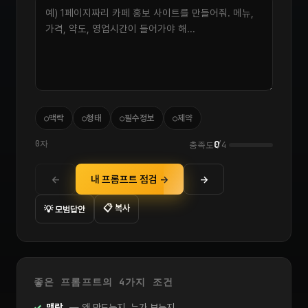
○
○
○
○
맥락
형태
필수정보
제약
0자
0
충족도
/4
←
내 프롬프트 점검 →
→
📋 복사
💡 모범답안
좋은 프롬프트의 4가지 조건
맥락
— 왜 만드는지, 누가 보는지