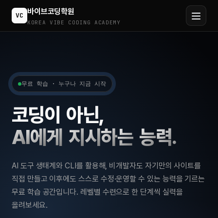
바이브코딩학원
VC
KOREA VIBE CODING ACADEMY
무료 학습 · 누구나 지금 시작
코
딩
이
아
닌
,
A
I
에
게
지
시
하
는
능
력
.
AI 도구 생태계와 CLI를 활용해, 비개발자도 자기만의 사이트를
직접 만들고 이후에도 스스로 수정·운영할 수 있는 능력을 기르는
무료 학습 공간입니다. 레벨별 수련으로 한 단계씩 실력을
올려보세요.