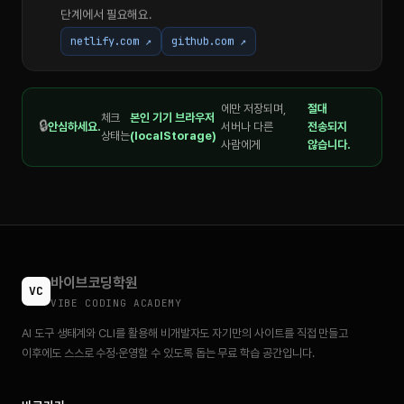
단계에서 필요해요.
netlify.com ↗
github.com ↗
에만 저장되며,
절대
체크
본인 기기 브라우저
🔒
안심하세요.
서버나 다른
전송되지
상태는
(localStorage)
사람에게
않습니다.
바이브코딩학원
VC
VIBE CODING ACADEMY
AI 도구 생태계와 CLI를 활용해 비개발자도 자기만의 사이트를 직접 만들고
이후에도 스스로 수정·운영할 수 있도록 돕는 무료 학습 공간입니다.