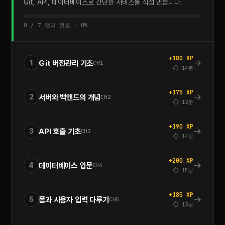
Git, API, 데이터베이스로 간단한 서비스를 직접 만듭니다.
0 / 7 챕터 완료 · 0%
+180 XP
→
Git 버전관리 기초
1
CH1
⏱ 14분
+175 XP
→
서버와 백엔드의 개념
2
CH2
⏱ 12분
+190 XP
→
API 호출 기초
3
CH3
⏱ 14분
+200 XP
→
데이터베이스 입문
4
CH4
⏱ 15분
+185 XP
→
폼과 사용자 입력 다루기
5
CH5
⏱ 13분