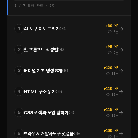
0 / 7 챕터 완료 · 0%
+80 XP
→
AI 도구 지도 그리기
1
CH1
⏱ 8분
+95 XP
→
첫 프롬프트 작성법
2
CH2
⏱ 9분
+120 XP
→
터미널 기초 명령 8개
3
CH3
⏱ 11분
+110 XP
→
HTML 구조 읽기
4
CH4
⏱ 10분
+115 XP
→
CSS로 색과 모양 입히기
5
CH5
⏱ 10분
+100 XP
→
브라우저 개발자도구 첫걸음
6
CH6
⏱ 9분