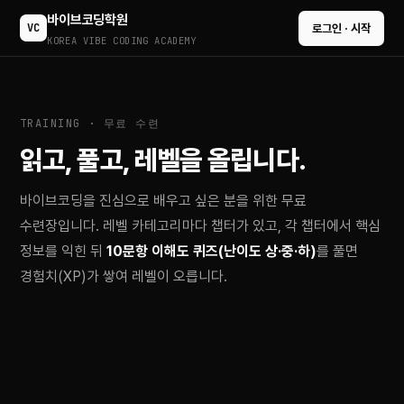
바이브코딩학원
VC
로그인 · 시작
KOREA VIBE CODING ACADEMY
TRAINING · 무료 수련
읽고, 풀고, 레벨을 올립니다.
바이브코딩을 진심으로 배우고 싶은 분을 위한 무료
수련장입니다. 레벨 카테고리마다 챕터가 있고, 각 챕터에서 핵심
정보를 익힌 뒤
10문항 이해도 퀴즈(난이도 상·중·하)
를 풀면
경험치(XP)가 쌓여 레벨이 오릅니다.