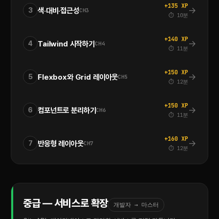
+135 XP
→
색·대비·접근성
3
CH3
⏱ 10분
+140 XP
→
Tailwind 시작하기
4
CH4
⏱ 11분
+150 XP
→
Flexbox와 Grid 레이아웃
5
CH5
⏱ 12분
+150 XP
→
컴포넌트로 분리하기
6
CH6
⏱ 11분
+160 XP
→
반응형 레이아웃
7
CH7
⏱ 12분
중급 — 서비스로 확장
개발자 → 마스터