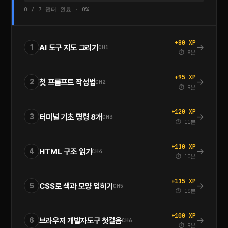
0 / 7 챕터 완료 · 0%
+80 XP
→
AI 도구 지도 그리기
1
CH1
⏱ 8분
+95 XP
→
첫 프롬프트 작성법
2
CH2
⏱ 9분
+120 XP
→
터미널 기초 명령 8개
3
CH3
⏱ 11분
+110 XP
→
HTML 구조 읽기
4
CH4
⏱ 10분
+115 XP
→
CSS로 색과 모양 입히기
5
CH5
⏱ 10분
+100 XP
→
브라우저 개발자도구 첫걸음
6
CH6
⏱ 9분