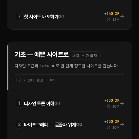
+140 XP
→
첫 사이트 배포하기
7
CH7
⏱ 12분
기초 — 예쁜 사이트로
새싹 → 개발자
디자인 토큰과 Tailwind로 한 단계 정교한 사이트를 만듭니다.
0 / 7 챕터 완료 · 0%
+130 XP
→
디자인 토큰 이해
1
CH1
⏱ 10분
+130 XP
→
타이포그래피 — 글꼴과 위계
2
CH2
⏱ 10분