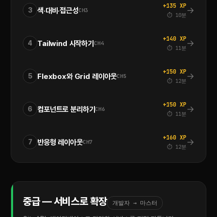
+135 XP
→
색·대비·접근성
3
CH3
⏱ 10분
+140 XP
→
Tailwind 시작하기
4
CH4
⏱ 11분
+150 XP
→
Flexbox와 Grid 레이아웃
5
CH5
⏱ 12분
+150 XP
→
컴포넌트로 분리하기
6
CH6
⏱ 11분
+160 XP
→
반응형 레이아웃
7
CH7
⏱ 12분
중급 — 서비스로 확장
개발자 → 마스터