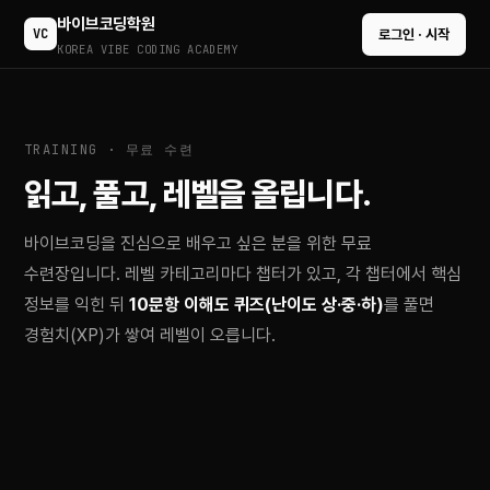
바이브코딩학원
VC
로그인 · 시작
KOREA VIBE CODING ACADEMY
TRAINING · 무료 수련
읽고, 풀고, 레벨을 올립니다.
바이브코딩을 진심으로 배우고 싶은 분을 위한 무료
수련장입니다. 레벨 카테고리마다 챕터가 있고, 각 챕터에서 핵심
정보를 익힌 뒤
10문항 이해도 퀴즈(난이도 상·중·하)
를 풀면
경험치(XP)가 쌓여 레벨이 오릅니다.