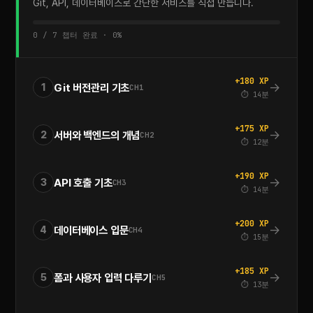
Git, API, 데이터베이스로 간단한 서비스를 직접 만듭니다.
0 / 7 챕터 완료 · 0%
+180 XP
→
Git 버전관리 기초
1
CH1
⏱ 14분
+175 XP
→
서버와 백엔드의 개념
2
CH2
⏱ 12분
+190 XP
→
API 호출 기초
3
CH3
⏱ 14분
+200 XP
→
데이터베이스 입문
4
CH4
⏱ 15분
+185 XP
→
폼과 사용자 입력 다루기
5
CH5
⏱ 13분