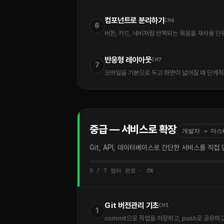
컴포넌트로 분리하기
CH6
6
버튼, 카드, 네비처럼 반복되는 묶음을 재사용 단
반응형 레이아웃
CH7
7
모바일을 기본으로 두고 화면이 넓어질 때 단계적
중급 — 서비스로 확장
개발자 → 마스
Git, API, 데이터베이스로 간단한 서비스를 직접
0 / 7 챕터 완료 · 0%
Git 버전관리 기초
CH1
1
commit으로 작업을 저장하고, push로 공유