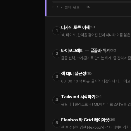
0 / 7 챕터 완료 · 0%
디자인 토큰 이해
CH1
1
색, 타이포, 간격을 흩어진 값이 아니라 이름 붙
타이포그래피 — 글꼴과 위계
CH2
2
글꼴 선택, 크기·굵기로 만드는 위계, 줄 간격과 
색·대비·접근성
CH3
3
60-30-10 색 배분, 글자와 배경의 대비, 그리
Tailwind 시작하기
CH4
4
유틸리티 클래스로 HTML에서 바로 스타일을 입히는
Flexbox와 Grid 레이아웃
CH5
5
한 줄 정렬에 강한 Flexbox와 격자 배치에 강한