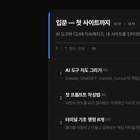
입문 — 첫 사이트까지
씨앗 → 새싹
AI 도구와 CLI에 익숙해지고, 내 사이트를 인터넷
0 / 7 챕터 완료 · 0%
AI 도구 지도 그리기
CH1
1
Claude, ChatGPT, Gemini, Cursor
첫 프롬프트 작성법
CH2
2
머릿속 의도를 AI가 알아듣는 구체적인 지시로 
터미널 기초 명령 8개
CH3
3
폴더를 이동하고 만들고 살펴보는 핵심 터미널 명