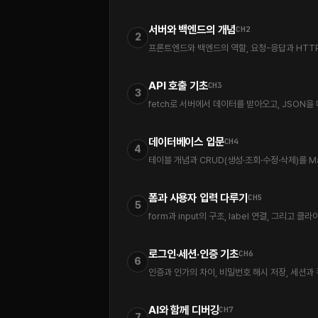
서버와 백엔드의 개념
CH2
2
프론트엔드와 백엔드의 역할, 요청-응답과 HTTP
API 호출 기초
CH3
3
fetch로 서버에서 데이터를 받아오고, JSON을
데이터베이스 입문
CH4
4
테이블 개념과 CRUD(생성·조회·수정·삭제)를 Ma
폼과 사용자 입력 다루기
CH5
5
form과 input의 구조, label 연결, 그리
로그인·세션·인증 기초
CH6
6
인증과 인가의 차이, 비밀번호 해시 저장, 세션과 
AI와 함께 디버깅
CH7
7