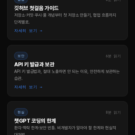
깃허브 첫걸음 가이드
저장소·커밋·푸시·풀 개념부터 첫 저장소 만들기, 협업 흐름까지
단계별로.
자세히 보기 →
6분 읽기
보안
API 키 발급과 보관
API 키 발급법과, 절대 노출하면 안 되는 이유, 안전하게 보관하는
습관.
자세히 보기 →
8분 읽기
현실
챗GPT 코딩의 한계
환각·맥락 한계·보안 빈틈. 비개발자가 알아야 할 한계와 현실적
대처법.