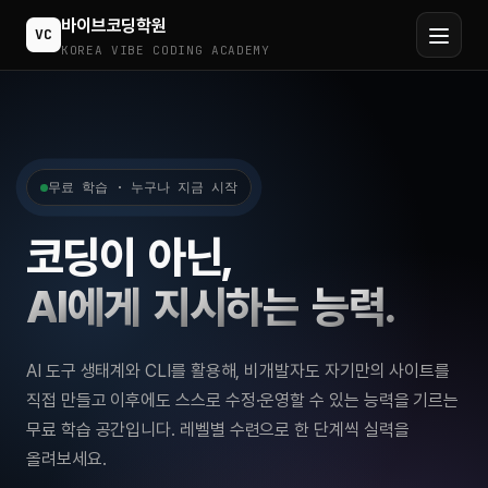
바이브코딩학원
VC
KOREA VIBE CODING ACADEMY
무료 학습 · 누구나 지금 시작
코
딩
이
아
닌
,
A
I
에
게
지
시
하
는
능
력
.
AI 도구 생태계와 CLI를 활용해, 비개발자도 자기만의 사이트를
직접 만들고 이후에도 스스로 수정·운영할 수 있는 능력을 기르는
무료 학습 공간입니다. 레벨별 수련으로 한 단계씩 실력을
올려보세요.