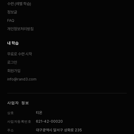
수련 (레벨 학습)
정보글
FAQ
개인정보처리방침
내 학습
무료로 수련 시작
로그인
회원가입
info@rand3.com
사업자 정보
티온
상호
621-42-00020
사업자등록번호
대구광역시 달서구 상화로 235
주소