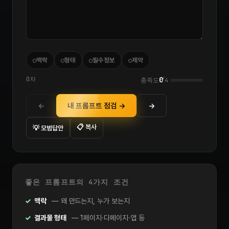
○
○
○
○
맥락
형태
필수정보
제약
0자
0
충족도
/4
←
내 프롬프트 점검 →
→
📋 복사
💡 모범답안
좋은 프롬프트의 4가지 조건
맥락
— 왜 만드는지, 누가 보는지
결과물 형태
— 1페이지·다페이지·앱 등