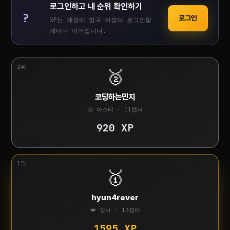
로그인하고 내 순위 확인하기
?
로그인
XP는 계정에 영구 저장돼 로그인할
때마다 이어집니다.
2위
🥈
코딩하는민지
🚀 마스터 · 11챕터
920 XP
1위
🥇
hyun4rever
👑 강사 · 13챕터
1595 XP