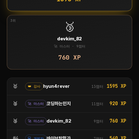
3위
🥉
devkim_82
🚀 마스터 · 9챕터
760 XP
🥇
1595 XP
hyun4rever
13챕터
👑 강사
🥈
920 XP
코딩하는민지
11챕터
🚀 마스터
🥉
760 XP
devkim_82
9챕터
🚀 마스터
#4
540 XP
바이브탐험가
7챕터
💻 개발자