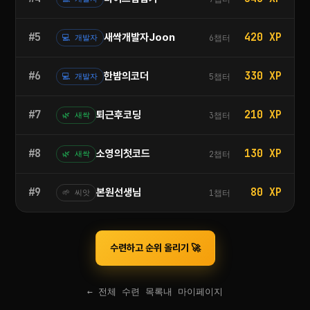
#5
420 XP
새싹개발자Joon
6챕터
💻 개발자
#6
330 XP
한밤의코더
5챕터
💻 개발자
#7
210 XP
퇴근후코딩
3챕터
🌿 새싹
#8
130 XP
소영의첫코드
2챕터
🌿 새싹
#9
80 XP
본원선생님
1챕터
🌱 씨앗
수련하고 순위 올리기 🚀
← 전체 수련 목록
내 마이페이지