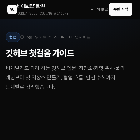
바이브코딩학원
← 정보글
VC
수련 시작
KOREA VIBE CODING ACADEMY
협업
⏱ 6분 읽기
📅 2026-06-01 업데이트
깃허브 첫걸음 가이드
비개발자도 따라 하는 깃허브 입문. 저장소·커밋·푸시·풀의
개념부터 첫 저장소 만들기, 협업 흐름, 안전 수칙까지
단계별로 정리했습니다.