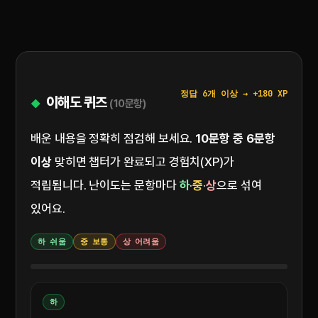
정답 6개 이상 → +180 XP
이해도 퀴즈
(10문항)
배운 내용을 정확히 점검해 보세요.
10문항 중 6문항
이상
맞히면 챕터가 완료되고 경험치(XP)가
적립됩니다. 난이도는 문항마다
하
·
중
·
상
으로 섞여
있어요.
하 쉬움
중 보통
상 어려움
하