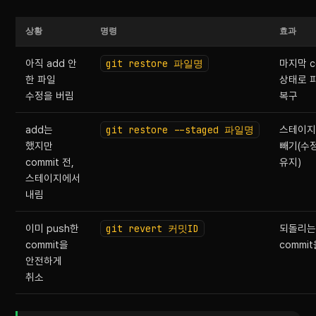
상황
명령
효과
아직 add 안
git restore 파일명
마지막 c
한 파일
상태로 
수정을 버림
복구
add는
git restore --staged 파일명
스테이지
했지만
빼기(수
commit 전,
유지)
스테이지에서
내림
이미 push한
git revert 커밋ID
되돌리는
commit을
commi
안전하게
취소