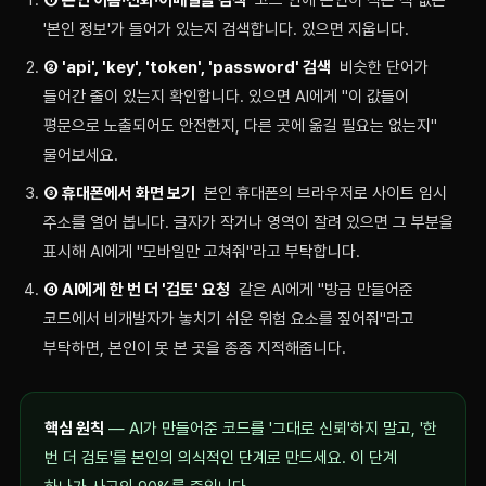
① 본인 이름·전화·이메일을 검색
코드 안에 본인이 적은 적 없는
'본인 정보'가 들어가 있는지 검색합니다. 있으면 지웁니다.
② 'api', 'key', 'token', 'password' 검색
비슷한 단어가
들어간 줄이 있는지 확인합니다. 있으면 AI에게 "이 값들이
평문으로 노출되어도 안전한지, 다른 곳에 옮길 필요는 없는지"
물어보세요.
③ 휴대폰에서 화면 보기
본인 휴대폰의 브라우저로 사이트 임시
주소를 열어 봅니다. 글자가 작거나 영역이 잘려 있으면 그 부분을
표시해 AI에게 "모바일만 고쳐줘"라고 부탁합니다.
④ AI에게 한 번 더 '검토' 요청
같은 AI에게 "방금 만들어준
코드에서 비개발자가 놓치기 쉬운 위험 요소를 짚어줘"라고
부탁하면, 본인이 못 본 곳을 종종 지적해줍니다.
핵심 원칙
— AI가 만들어준 코드를 '그대로 신뢰'하지 말고, '한
번 더 검토'를 본인의 의식적인 단계로 만드세요. 이 단계