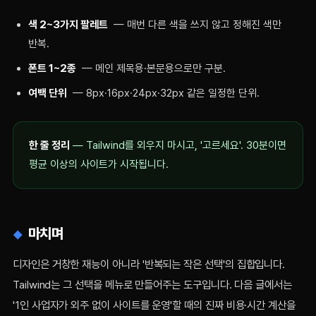
색 2~3가지 팔레트
— 매번 다른 색을 쓰지 않고 정해진 색만
반복.
폰트 1~2종
— 메인 제목용·본문용으로만 구분.
여백 단위
— 8px·16px·24px·32px 같은 일정한 단위.
한 줄 정리
— Tailwind를 외우지 마시고, '고르세요'. 30분이면
평균 이상의 사이트가 시작됩니다.
마치며
디자인은 거창한 재능이 아니라 '반복되는 작은 선택'의 집합입니다.
Tailwind는 그 선택을 메뉴로 만들어주는 도구입니다. 다음 글에서는
'1인 사업자가 외주 없이 사이트를 운영'할 때의 진짜 비용·시간 계산을