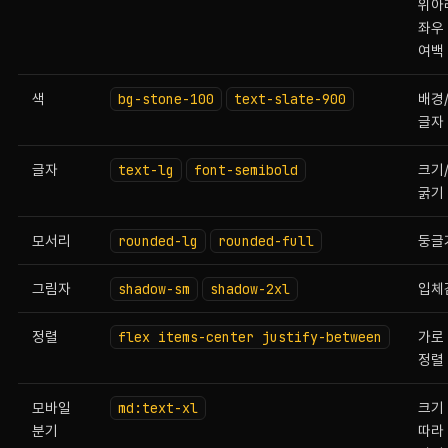
위아
좌우
여백
색
bg-stone-100
text-slate-900
배경
글자
글자
text-lg
font-semibold
크기
굵기
모서리
rounded-lg
rounded-full
둥글
그림자
shadow-sm
shadow-2xl
입체
정렬
flex items-center justify-between
가로
정렬
모바일
md:text-xl
크기
분기
따라