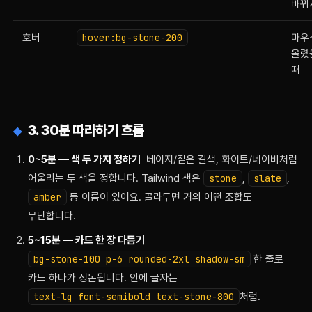
바뀌
호버
hover:bg-stone-200
마우
올렸
때
3. 30분 따라하기 흐름
0~5분 — 색 두 가지 정하기
베이지/짙은 갈색, 화이트/네이비처럼
어울리는 두 색을 정합니다. Tailwind 색은
stone
,
slate
,
amber
등 이름이 있어요. 골라두면 거의 어떤 조합도
무난합니다.
5~15분 — 카드 한 장 다듬기
bg-stone-100 p-6 rounded-2xl shadow-sm
한 줄로
카드 하나가 정돈됩니다. 안에 글자는
text-lg font-semibold text-stone-800
처럼.