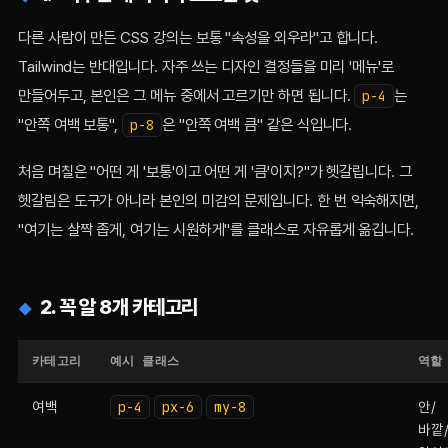
다른 사람이 만든 CSS 강의는 보통 "속성을 외우라"고 합니다.
Tailwind는 반대입니다. 자주 쓰는 디자인 결정들을 미리 '메뉴'로
만들어두고, 본인은 그 메뉴 중에서 고르기만 하면 됩니다.
는
p-4
"안쪽 여백 보통",
은 "안쪽 여백 큼" 같은 식입니다.
p-8
처음 며칠은 "어떤 게 '보통'이고 어떤 게 '큼'이지?"가 헷갈립니다. 그
헷갈림은 도구가 아니라 본인의 미감의 문제입니다. 한 번 익숙해지면,
"여기는 살짝 좁게, 여기는 시원하게"를 클래스로 자유롭게 옮깁니다.
2. 꼭 알 8개 카테고리
카테고리
예시 클래스
역할
여백
p-4
px-6
my-8
안/
바깥