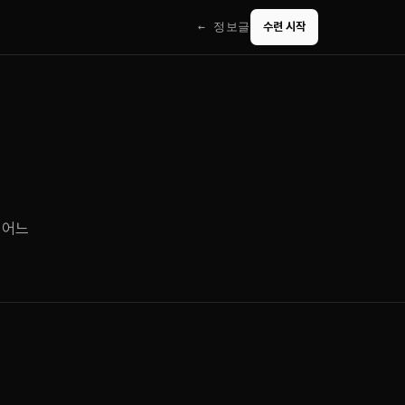
← 정보글
수련 시작
서 어느