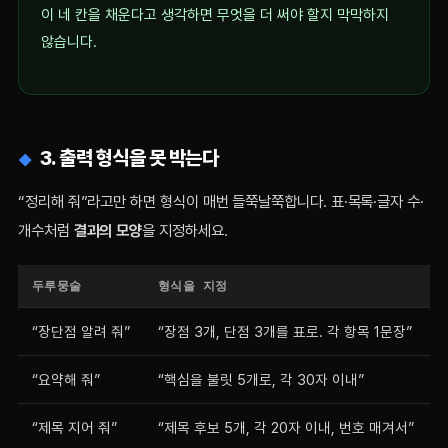
이 네 칸을 채운다고 생각하면 무엇을 더 써야 할지 막막하지
않습니다.
3. 출력 형식을 못 박는다
“정리해 줘”라고만 하면 형식이 매번 들쭉날쭉합니다. 표·목록·글자 수·
개수처럼
결과의 모양
을 지정하세요.
두루뭉술
형식을 지정
“장단점 알려 줘”
“장점 3개, 단점 3개를 표로. 각 항목 1문장”
“요약해 줘”
“핵심을 불릿 5개로, 각 30자 이내”
“제목 지어 줘”
“제목 후보 5개, 각 20자 이내, 번호 매겨서”