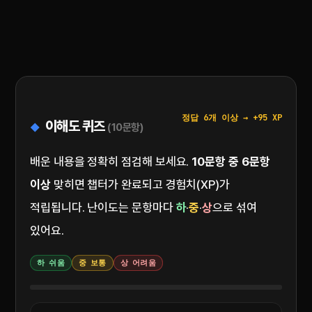
정답 6개 이상 → +95 XP
이해도 퀴즈
(10문항)
배운 내용을 정확히 점검해 보세요.
10문항 중 6문항
이상
맞히면 챕터가 완료되고 경험치(XP)가
적립됩니다. 난이도는 문항마다
하
·
중
·
상
으로 섞여
있어요.
하 쉬움
중 보통
상 어려움