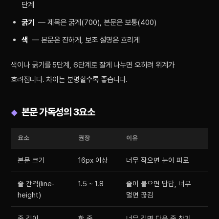
단계
굵기
— 제목은 굵게(700), 본문은 보통(400)
색
— 본문은 진하게, 보조 설명은 흐리게
색이나 굵기를 5단계, 6단계로 잘게 나누면 오히려 위계가
흐려집니다. 차이는 분명할수록 좋습니다.
본문 가독성의 3요소
요소
권장
이유
본문 크기
16px 이상
너무 작으면 눈이 피로
줄 간격(line-
1.5 ~ 1.8
줄이 붙으면 답답, 너무
height)
멀면 끊김
줄 길이
한 줄
너무 길면 다음 줄 찾기