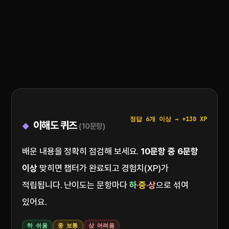
정답 6개 이상 → +130 XP
이해도 퀴즈
(10문항)
배운 내용을 정확히 점검해 보세요.
10문항 중 6문항
이상
맞히면 챕터가 완료되고 경험치(XP)가
적립됩니다. 난이도는 문항마다
하
·
중
·
상
으로 섞여
있어요.
하 쉬움
중 보통
상 어려움