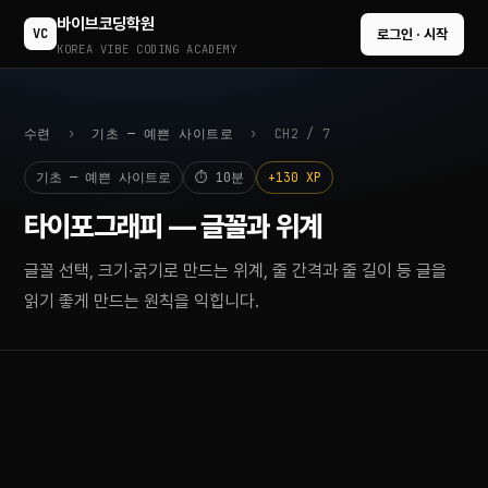
바이브코딩학원
VC
로그인 · 시작
KOREA VIBE CODING ACADEMY
수련
›
기초 — 예쁜 사이트로
› CH2 / 7
기초 — 예쁜 사이트로
⏱ 10분
+130 XP
타이포그래피 — 글꼴과 위계
글꼴 선택, 크기·굵기로 만드는 위계, 줄 간격과 줄 길이 등 글을
읽기 좋게 만드는 원칙을 익힙니다.