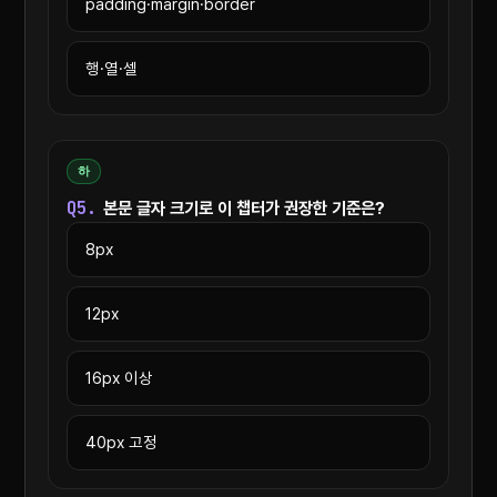
padding·margin·border
행·열·셀
하
Q5.
본문 글자 크기로 이 챕터가 권장한 기준은?
8px
12px
16px 이상
40px 고정