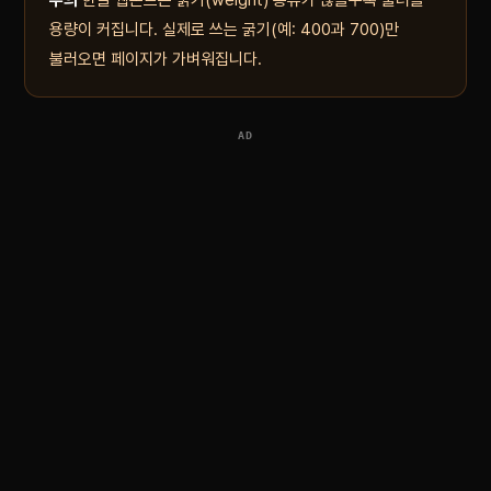
주의
한글 웹폰트는 굵기(weight) 종류가 많을수록 불러올
용량이 커집니다. 실제로 쓰는 굵기(예: 400과 700)만
불러오면 페이지가 가벼워집니다.
AD