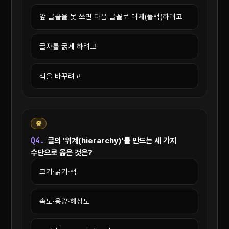
앞 글꼴을 못 쓰면 다음 글꼴로 대체(폴백)하려고
글자를 굵게 하려고
색을 바꾸려고
중
Q4.
글의 '위계(hierarchy)'를 만드는 세 가지
수단으로 옳은 것은?
크기·굵기·색
속도·용량·해상도