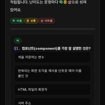
적립됩니다. 난이도는 문항마다
하
·
중
·
상
으로 섞여
있어요.
하 쉬움
중 보통
상 어려움
하
Q1.
컴포넌트(component)를 가장 잘 설명한 것은?
색을 저장하는 변수
반복되는 화면 조각을 재사용 단위로 떼어 이름
붙인 것
HTML 파일의 확장자
서버 주소