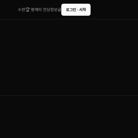
수련
🏆 명예의 전당
정보글
로그인 · 시작