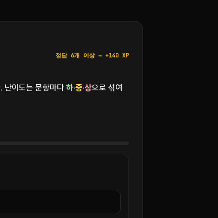
정답 6개 이상 → +140 XP
. 난이도는 문항마다
하
·
중
·
상
으로 섞여