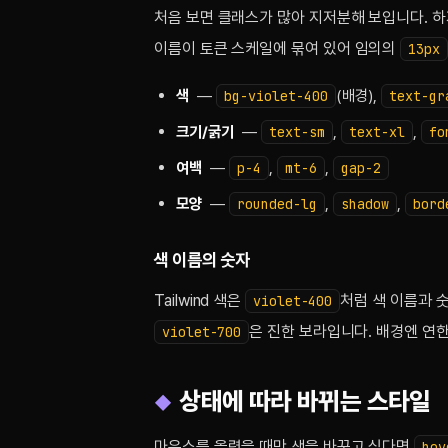
처음 보면 클래스가 많아 지저분해 보입니다. 하
이름이 토큰 스케일에 묶여 있어 임의의
13px
색
—
(배경),
bg-violet-400
text-gr
크기/굵기
—
,
,
text-sm
text-xl
fo
여백
—
,
,
p-4
mt-6
gap-2
모양
—
,
,
rounded-lg
shadow
bord
색 이름의 숫자
Tailwind 색은
처럼 색 이름과 
violet-400
은 진한 보라입니다. 배경엔 연
violet-700
상태에 따라 바뀌는 스타일
마우스를 올렸을 때만 색을 바꾸고 싶다면
hov